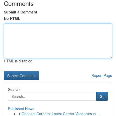
Comments
Submit a Comment
No HTML
HTML is disabled
Report Page
Search
Go
Published News
1
Genpact Careers: Latest Career Vacancies in ...