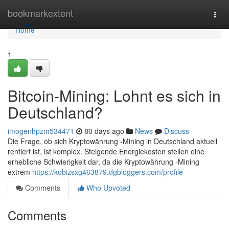
Home
bookmarkextent
Togg
navi
Home
1
Bitcoin-Mining: Lohnt es sich in
Deutschland?
imogenhpzm534471
80 days ago
News
Discuss
Die Frage, ob sich Kryptowährung -Mining in Deutschland aktuell
rentiert ist, ist komplex. Steigende Energiekosten stellen eine
erhebliche Schwierigkeit dar, da die Kryptowährung -Mining
extrem
https://kobizsxg463879.dgbloggers.com/profile
Comments
Who Upvoted
Comments