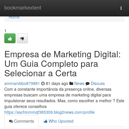
Home
bookmarkextent
Togg
navi
Home
1
Empresa de Marketing Digital:
Um Guia Completo para
Selecionar a Certa
ammarvbbo879881
81 days ago
News
Discuss
Com a constante importância da presença online, diversas
empresas buscam uma empresa de marketing digital para
impulsionar seus resultados. Mas, como escolher a melhor ? Este
guia oferece conselhos
https://sachinmmqf385309.blog2news.com/profile
Comments
Who Upvoted