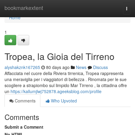
Home
bookmarkextent
Togg
navi
Home
1
Tropea, la Gioia del Tirreno
alyshakznk167265
80 days ago
News
Discuss
Affacciata nel cuore della Riviera tirrenica, Tropea rappresenta
una meraviglia per i viaggiatori di bellezza . Rinomata per le sue
scogliere a strapiombo sul limpido Mar Tirreno , la cittadina offre
un
https://kallumjlwj752878.ageeksblog.com/profile
Comments
Who Upvoted
Comments
Submit a Comment
No HTML