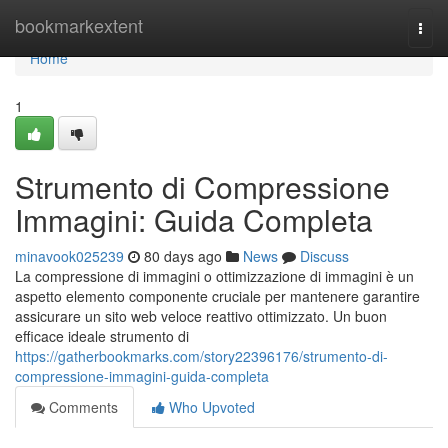
Home
bookmarkextent
Togg
navi
Home
1
Strumento di Compressione
Immagini: Guida Completa
minavook025239
80 days ago
News
Discuss
La compressione di immagini o ottimizzazione di immagini è un
aspetto elemento componente cruciale per mantenere garantire
assicurare un sito web veloce reattivo ottimizzato. Un buon
efficace ideale strumento di
https://gatherbookmarks.com/story22396176/strumento-di-
compressione-immagini-guida-completa
Comments
Who Upvoted