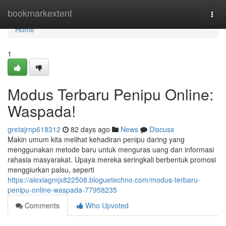
Home
bookmarkextent
Togg
navi
Home
1
Modus Terbaru Penipu Online:
Waspada!
gretajrnp618312
82 days ago
News
Discuss
Makin umum kita melihat kehadiran penipu daring yang
menggunakan metode baru untuk menguras uang dan informasi
rahasia masyarakat. Upaya mereka seringkali berbentuk promosi
menggiurkan palsu, seperti
https://alexiagmjx822508.bloguetechno.com/modus-terbaru-
penipu-online-waspada-77958235
Comments
Who Upvoted