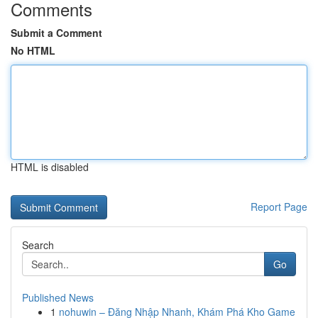
Comments
Submit a Comment
No HTML
HTML is disabled
Report Page
Search
Go
Published News
1
nohuwin – Đăng Nhập Nhanh, Khám Phá Kho Game