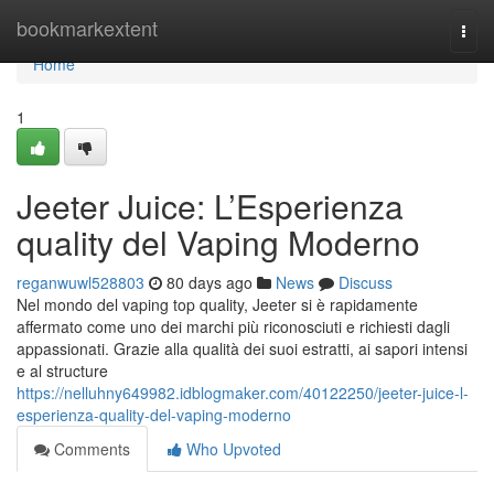
Home
bookmarkextent
Togg
navi
Home
1
Jeeter Juice: L’Esperienza
quality del Vaping Moderno
reganwuwl528803
80 days ago
News
Discuss
Nel mondo del vaping top quality, Jeeter si è rapidamente
affermato come uno dei marchi più riconosciuti e richiesti dagli
appassionati. Grazie alla qualità dei suoi estratti, ai sapori intensi
e al structure
https://nelluhny649982.idblogmaker.com/40122250/jeeter-juice-l-
esperienza-quality-del-vaping-moderno
Comments
Who Upvoted