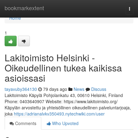
Home
bookmarkextent
Togg
navi
Home
1
Lakitoimisto Helsinki -
Oikeudellinen tukea kaikissa
asioissasi
tayavuby364130
79 days ago
News
Discuss
Lakitoimisto Käpylä Pohjolankatu 43, 00610 Helsinki, Finland
Phone: 0403640907 Website: https://www.lakitoimisto.org/
Käpylän arvostettu ja yhteisöllinen oikeudellinen palveluntarjoaja,
joka
https://adrianalvkv350493.nytechwiki.com/user
Comments
Who Upvoted