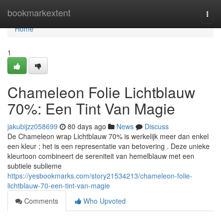
Home
bookmarkextent
Togg
navi
Home
1
Chameleon Folie Lichtblauw
70%: Een Tint Van Magie
jakubijzz058699
80 days ago
News
Discuss
De Chameleon wrap Lichtblauw 70% is werkelijk meer dan enkel
een kleur ; het is een representatie van betovering . Deze unieke
kleurtoon combineert de sereniteit van hemelblauw met een
subtiele sublieme
https://yesbookmarks.com/story21534213/chameleon-folie-
lichtblauw-70-een-tint-van-magie
Comments
Who Upvoted