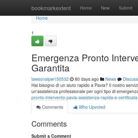
Home
bookmarkextent
Home
New
Submit
Home
1
Emergenza Pronto Interve
Garantita
lawsonalpw150532
80 days ago
News
Discuss
Hai bisogno di un aiuto rapido a Pavia? Il nostro servizi
un'assistenza professionale per ogni tipo di emergen
pronto-intervento-pavia-assistenza-rapida-e-certificata
Comments
Who Upvoted
Comments
Submit a Comment