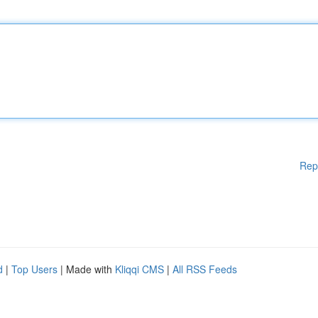
Rep
d
|
Top Users
| Made with
Kliqqi CMS
|
All RSS Feeds