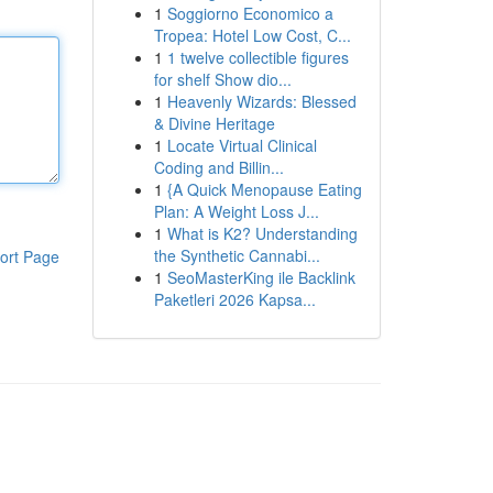
1
Soggiorno Economico a
Tropea: Hotel Low Cost, C...
1
1 twelve collectible figures
for shelf Show dio...
1
Heavenly Wizards: Blessed
& Divine Heritage
1
Locate Virtual Clinical
Coding and Billin...
1
{A Quick Menopause Eating
Plan: A Weight Loss J...
1
What is K2? Understanding
the Synthetic Cannabi...
ort Page
1
SeoMasterKing ile Backlink
Paketleri 2026 Kapsa...