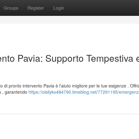
Groups
Register
Login
nto Pavia: Supporto Tempestiva 
o di pronto intervento Pavia è l'aiuto migliore per le tue esigenze . Off
za , garantendo
https://oisilyko484790.timeblog.net/77291195/emergenz