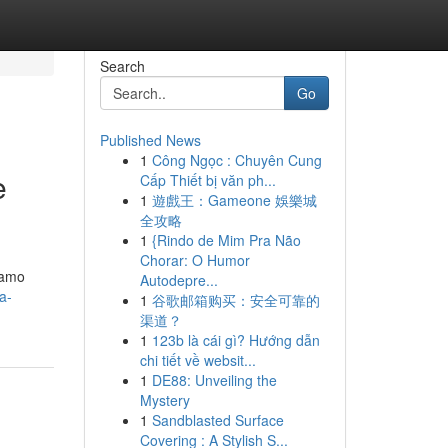
Search
Go
Published News
1
Công Ngọc : Chuyên Cung
e
Cấp Thiết bị văn ph...
1
遊戲王：Gameone 娛樂城
全攻略
1
{Rindo de Mim Pra Não
Chorar: O Humor
riamo
Autodepre...
a-
1
谷歌邮箱购买：安全可靠的
渠道？
1
123b là cái gì? Hướng dẫn
chi tiết về websit...
1
DE88: Unveiling the
Mystery
1
Sandblasted Surface
Covering : A Stylish S...