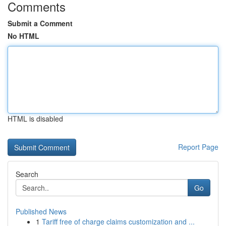
Comments
Submit a Comment
No HTML
HTML is disabled
Report Page
Search
Go
Published News
1
Tariff free of charge claims customization and ...