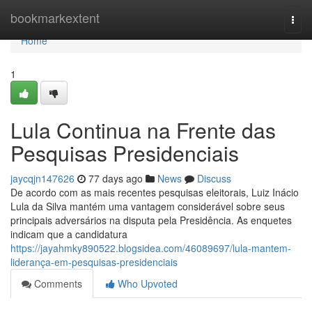
Home
bookmarkextent
Togg
navi
Home
1
Lula Continua na Frente das
Pesquisas Presidenciais
jaycqjn147626
77 days ago
News
Discuss
De acordo com as mais recentes pesquisas eleitorais, Luiz Inácio
Lula da Silva mantém uma vantagem considerável sobre seus
principais adversários na disputa pela Presidência. As enquetes
indicam que a candidatura
https://jayahmky890522.blogsidea.com/46089697/lula-mantem-
liderança-em-pesquisas-presidenciais
Comments
Who Upvoted