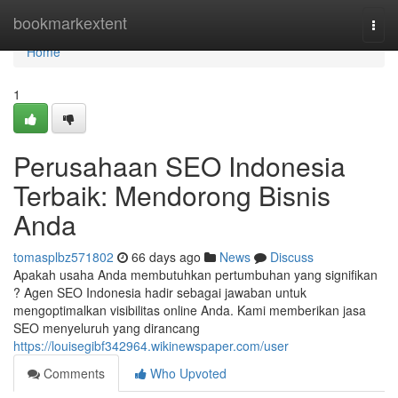
Home
bookmarkextent
Togg
navi
Home
1
Perusahaan SEO Indonesia
Terbaik: Mendorong Bisnis
Anda
tomasplbz571802
66 days ago
News
Discuss
Apakah usaha Anda membutuhkan pertumbuhan yang signifikan
? Agen SEO Indonesia hadir sebagai jawaban untuk
mengoptimalkan visibilitas online Anda. Kami memberikan jasa
SEO menyeluruh yang dirancang
https://louisegibf342964.wikinewspaper.com/user
Comments
Who Upvoted