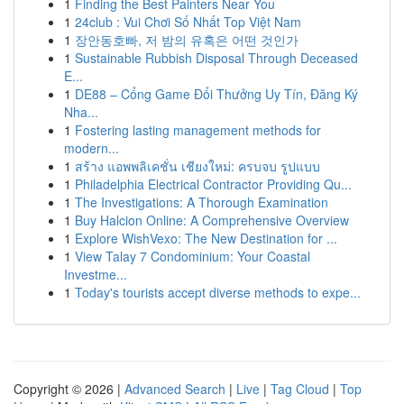
1
Finding the Best Painters Near You
1
24club : Vui Chơi Số Nhất Top Việt Nam
1
장안동호빠, 저 밤의 유혹은 어떤 것인가
1
Sustainable Rubbish Disposal Through Deceased
E...
1
DE88 – Cổng Game Đổi Thưởng Uy Tín, Đăng Ký
Nha...
1
Fostering lasting management methods for
modern...
1
สร้าง แอพพลิเคชั่น เชียงใหม่: ครบจบ รูปแบบ
1
Philadelphia Electrical Contractor Providing Qu...
1
The Investigations: A Thorough Examination
1
Buy Halcion Online: A Comprehensive Overview
1
Explore WishVexo: The New Destination for ...
1
View Talay 7 Condominium: Your Coastal
Investme...
1
Today's tourists accept diverse methods to expe...
Copyright © 2026 |
Advanced Search
|
Live
|
Tag Cloud
|
Top