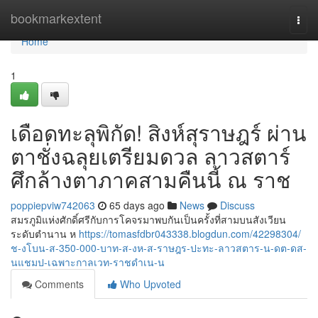
Home
bookmarkextent
Togg
navi
Home
1
เดือดทะลุพิกัด! สิงห์สุราษฎร์ ผ่าน
ตาชั่งฉลุยเตรียมดวล ลาวสตาร์
ศึกล้างตาภาคสามคืนนี้ ณ ราช
poppiepviw742063
65 days ago
News
Discuss
สมรภูมิแห่งศักดิ์ศรีกับการโคจรมาพบกันเป็นครั้งที่สามบนสังเวียน
ระดับตำนาน ห
https://tomasfdbr043338.blogdun.com/42298304/
ช-งโบน-ส-350-000-บาท-ส-งห-ส-ราษฎร-ปะทะ-ลาวสตาร-น-ดต-ดส-
นแชมป-เฉพาะกาลเวท-ราชดำเน-น
Comments
Who Upvoted