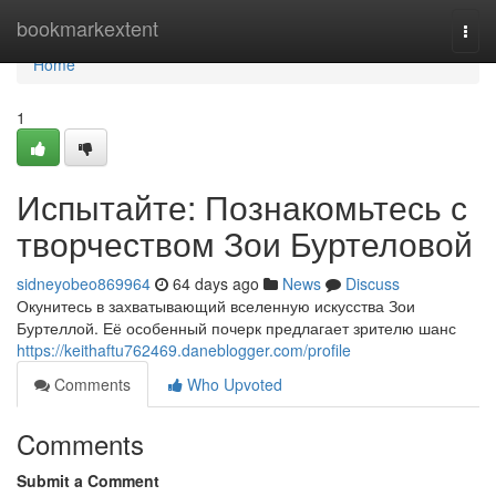
Home
bookmarkextent
Togg
navi
Home
1
Испытайте: Познакомьтесь с
творчеством Зои Буртеловой
sidneyobeo869964
64 days ago
News
Discuss
Окунитесь в захватывающий вселенную искусства Зои
Буртеллой. Её особенный почерк предлагает зрителю шанс
https://keithaftu762469.daneblogger.com/profile
Comments
Who Upvoted
Comments
Submit a Comment