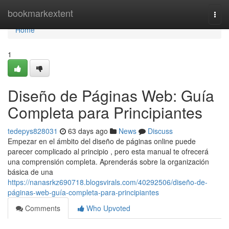
Home
bookmarkextent
Togg
navi
Home
1
Diseño de Páginas Web: Guía
Completa para Principiantes
tedepys828031
63 days ago
News
Discuss
Empezar en el ámbito del diseño de páginas online puede
parecer complicado al principio , pero esta manual te ofrecerá
una comprensión completa. Aprenderás sobre la organización
básica de una
https://nanasrkz690718.blogsvirals.com/40292506/diseño-de-
páginas-web-guía-completa-para-principiantes
Comments
Who Upvoted