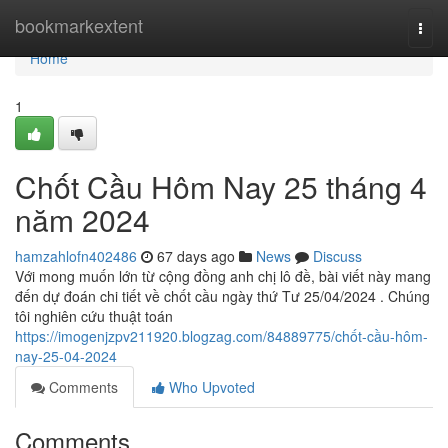
Home
bookmarkextent
Togg
navi
Home
1
Chốt Cầu Hôm Nay 25 tháng 4
năm 2024
hamzahlofn402486
67 days ago
News
Discuss
Với mong muốn lớn từ cộng đồng anh chị lô đề, bài viết này mang
đến dự đoán chi tiết về chốt cầu ngày thứ Tư 25/04/2024 . Chúng
tôi nghiên cứu thuật toán
https://imogenjzpv211920.blogzag.com/84889775/chốt-cầu-hôm-
nay-25-04-2024
Comments
Who Upvoted
Comments