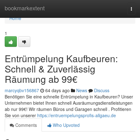
Home
bookmarkextent
Togg
navi
Home
1
Entrümpelung Kaufbeuren:
Schnell & Zuverlässig
Räumung ab 99€
marcyqbv156867
64 days ago
News
Discuss
Benötigen Sie eine schnelle Entrümpelung in Kaufbeuren? Unser
Unternehmen bietet Ihnen schnell Ausräumungsdienstleistungen
ab nur 99€! Wir räumen Büros und Garagen schnell . Profitieren
Sie von unserer
https://entruempelungsprofis-allgaeu.de
Comments
Who Upvoted