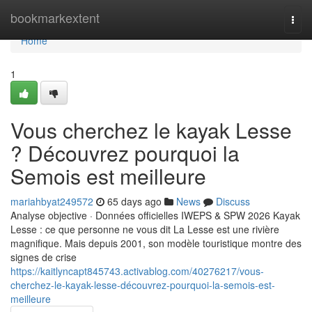
Home
bookmarkextent
Togg
navi
Home
1
Vous cherchez le kayak Lesse
? Découvrez pourquoi la
Semois est meilleure
mariahbyat249572
65 days ago
News
Discuss
Analyse objective · Données officielles IWEPS & SPW 2026 Kayak
Lesse : ce que personne ne vous dit La Lesse est une rivière
magnifique. Mais depuis 2001, son modèle touristique montre des
signes de crise
https://kaitlyncapt845743.activablog.com/40276217/vous-
cherchez-le-kayak-lesse-découvrez-pourquoi-la-semois-est-
meilleure