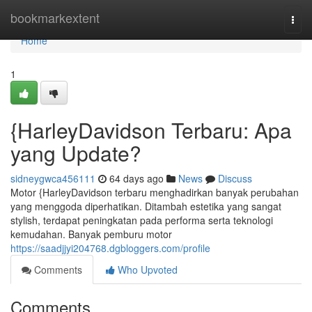
Home
bookmarkextent
Togg
navi
Home
1
{HarleyDavidson Terbaru: Apa
yang Update?
sidneygwca456111
64 days ago
News
Discuss
Motor {HarleyDavidson terbaru menghadirkan banyak perubahan
yang menggoda diperhatikan. Ditambah estetika yang sangat
stylish, terdapat peningkatan pada performa serta teknologi
kemudahan. Banyak pemburu motor
https://saadjjyi204768.dgbloggers.com/profile
Comments
Who Upvoted
Comments