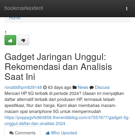
Home
bookmarkextent
Togg
navi
Home
1
Gadget Jaringan Unggul:
Rekomendasi dan Analisis
Saat Ini
ronalddhpm829148
63 days ago
News
Discuss
Mencari HP 5G terbaik di periode 2024? Ulasan ini menyajikan
daftar alternatif terbaik dari produsen HP, termasuk telaah
spesifikasi, fitur dan harga. Kami akan membahas macam-
macam opsi smartphone 5G untuk mempermudah
https://poppygvfx963858.thenerdsblog.com/47557677/gadget-5g-
unggul-daftar-dan-analisis-2024
Comments
Who Upvoted