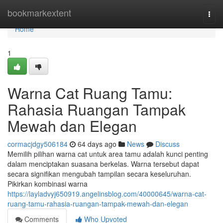
Home
bookmarkextent
Togg
navi
Home
1
Warna Cat Ruang Tamu:
Rahasia Ruangan Tampak
Mewah dan Elegan
cormacjdgy506184
64 days ago
News
Discuss
Memilih pilihan warna cat untuk area tamu adalah kunci penting
dalam menciptakan suasana berkelas. Warna tersebut dapat
secara signifikan mengubah tampilan secara keseluruhan.
Pikirkan kombinasi warna
https://layladvyj650919.angelinsblog.com/40000645/warna-cat-
ruang-tamu-rahasia-ruangan-tampak-mewah-dan-elegan
Comments
Who Upvoted