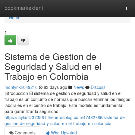
Home
bookmarkextent
Togg
navi
Home
1
Sistema de Gestion de
Seguridad y Salud en el
Trabajo en Colombia
montynkrl049210
63 days ago
News
Discuss
Introduccion El sistema de gestión de seguridad y salud en el
trabajo es un conjunto de normas que buscan eliminar los riesgos
laborales en el centro de trabajo. Este modelo es fundamental
para garantizar la seguridad
https://laylarltz373561.thenerdsblog.com/47482786/sistema-de-
gestion-de-seguridad-y-salud-en-el-trabajo-en-colombia
Comments
Who Upvoted