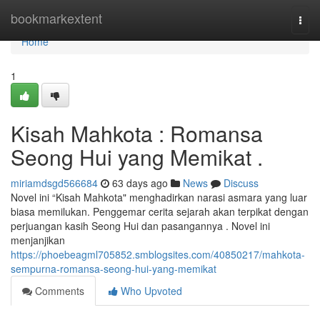
Home
bookmarkextent
Togg
navi
Home
1
Kisah Mahkota : Romansa
Seong Hui yang Memikat .
miriamdsgd566684
63 days ago
News
Discuss
Novel ini “Kisah Mahkota" menghadirkan narasi asmara yang luar
biasa memilukan. Penggemar cerita sejarah akan terpikat dengan
perjuangan kasih Seong Hui dan pasangannya . Novel ini
menjanjikan
https://phoebeagml705852.smblogsites.com/40850217/mahkota-
sempurna-romansa-seong-hui-yang-memikat
Comments
Who Upvoted