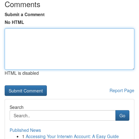
Comments
Submit a Comment
No HTML
HTML is disabled
Report Page
Search
Go
Published News
1
Accessing Your Interwin Account: A Easy Guide