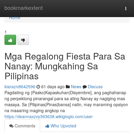
Home
bookmarkextent
Togg
navi
Home
1
Mga Regalong Fiesta Para Sa
Nanay: Mungkahing Sa
Pilipinas
kiarazrdt642596
61 days ago
News
Discuss
Pagdating ng {Pasko|Kapaskuhan|Disyembre], ang paghahanap
ng perpektong pinarangal para sa ating Nanay ay nagiging mas
masaya. Sa {Pilipinas|Pinas|bansa] natin, may maraming opsiyon
na maaaring maging angkop na
https://deannaxzvy393638.wikigiogio.com/user
Comments
Who Upvoted