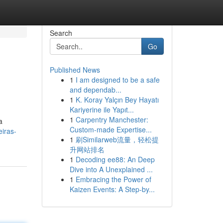
Search
Go
Published News
1
I am designed to be a safe
and dependab...
1
K. Koray Yalçın Bey Hayatı
Kariyerine ile Yapıt...
1
Carpentry Manchester:
a
Custom-made Expertise...
eiras-
1
刷Similarweb流量，轻松提
升网站排名
1
Decoding ee88: An Deep
Dive into A Unexplained ...
1
Embracing the Power of
Kaizen Events: A Step-by...