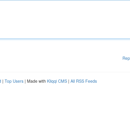
Rep
d
|
Top Users
| Made with
Kliqqi CMS
|
All RSS Feeds