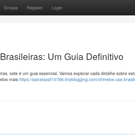
Groups
Register
Login
rasileiras: Um Guia Definitivo
ras, este é um guia essencial. Vamos explorar cada detalhe sobre est
delos mais
https://sairalvps510766.tinyblogging.com/chinelos-usa-brasil