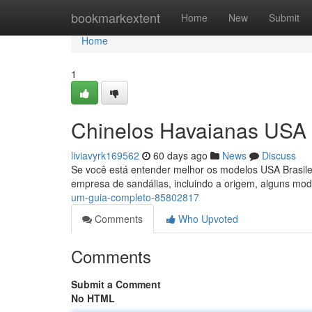
Home
bookmarkextent
Home
New
Submit
Home
1
Chinelos Havaianas USA B
liviavyrk169562
60 days ago
News
Discuss
Se você está entender melhor os modelos USA Brasilei
empresa de sandálias, incluindo a origem, alguns mo
um-guia-completo-85802817
Comments
Who Upvoted
Comments
Submit a Comment
No HTML