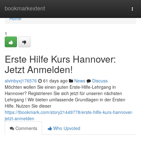
Home
bookmarkextent
Togg
navi
Home
1
Erste Hilfe Kurs Hannover:
Jetzt Anmelden!
alvinbyxj176576
61 days ago
News
Discuss
Möchten wollen Sie einen guten Erste-Hilfe-Lehrgang in
Hannover? Registrieren Sie sich jetzt für unseren nächsten
Lehrgang ! Wir bieten umfassende Grundlagen in der Ersten
Hilfe. Nutzen Sie dieser
https://tbookmark.com/story21449778/erste-hilfe-kurs-hannover-
jetzt-anmelden
Comments
Who Upvoted