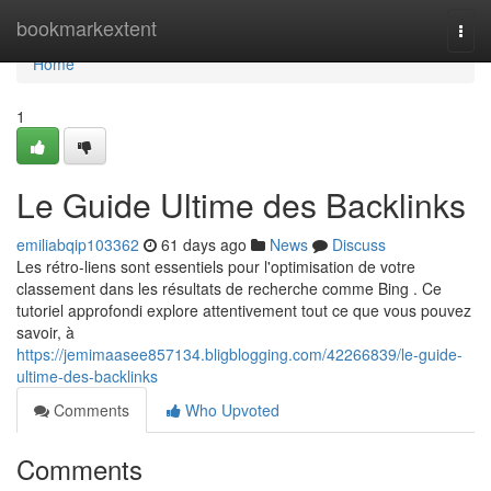
Home
bookmarkextent
Togg
navi
Home
1
Le Guide Ultime des Backlinks
emiliabqip103362
61 days ago
News
Discuss
Les rétro-liens sont essentiels pour l'optimisation de votre
classement dans les résultats de recherche comme Bing . Ce
tutoriel approfondi explore attentivement tout ce que vous pouvez
savoir, à
https://jemimaasee857134.bligblogging.com/42266839/le-guide-
ultime-des-backlinks
Comments
Who Upvoted
Comments