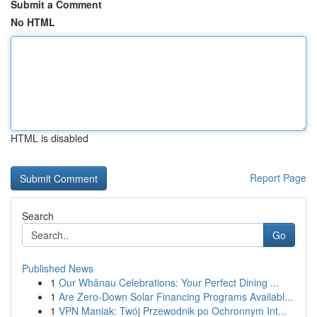
Submit a Comment
No HTML
HTML is disabled
Report Page
Search
Go
Published News
1
Our Whānau Celebrations: Your Perfect Dining ...
1
Are Zero-Down Solar Financing Programs Availabl...
1
VPN Maniak: Twój Przewodnik po Ochronnym Int...