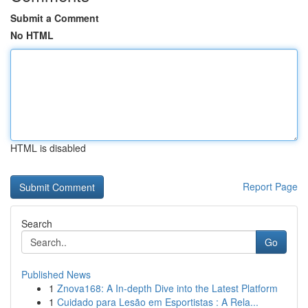
Submit a Comment
No HTML
HTML is disabled
Report Page
Search
Go
Published News
1
Znova168: A In-depth Dive into the Latest Platform
1
Cuidado para Lesão em Esportistas : A Rela...