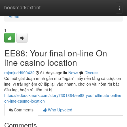
Home
bookmarkextent
Togg
navi
Home
1
EE88: Your final on-line On
line casino location
rajanjudd990432
61 days ago
News
Discuss
Có một giai đoạn mình gần như “ngán” mấy nền tảng cá cược on
line, vì trải nghiệm cứ lặp lại: vào nhanh, chơi ổn vài hôm rồi bắt
đầu lag, hoặc rút tiền thì bị
https://ledbookmark.com/story7301864/ee88-your-ultimate-online-
on-line-casino-location
Comments
Who Upvoted
Comments