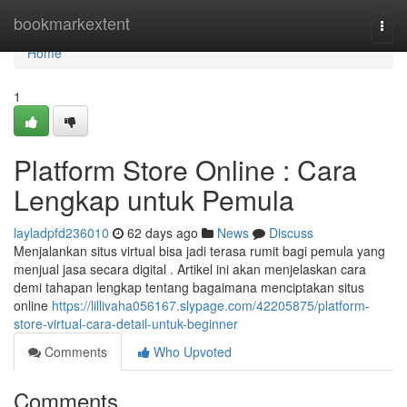
Home
bookmarkextent
Togg
navi
Home
1
Platform Store Online : Cara
Lengkap untuk Pemula
layladpfd236010
62 days ago
News
Discuss
Menjalankan situs virtual bisa jadi terasa rumit bagi pemula yang
menjual jasa secara digital . Artikel ini akan menjelaskan cara
demi tahapan lengkap tentang bagaimana menciptakan situs
online
https://lillivaha056167.slypage.com/42205875/platform-
store-virtual-cara-detail-untuk-beginner
Comments
Who Upvoted
Comments