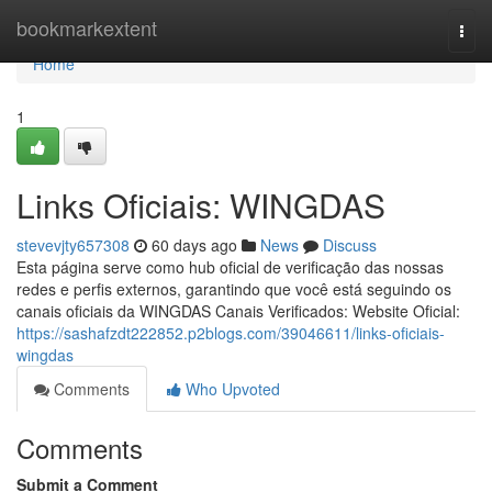
Home
bookmarkextent
Togg
navi
Home
1
Links Oficiais: WINGDAS
stevevjty657308
60 days ago
News
Discuss
Esta página serve como hub oficial de verificação das nossas
redes e perfis externos, garantindo que você está seguindo os
canais oficiais da WINGDAS Canais Verificados: Website Oficial:
https://sashafzdt222852.p2blogs.com/39046611/links-oficiais-
wingdas
Comments
Who Upvoted
Comments
Submit a Comment