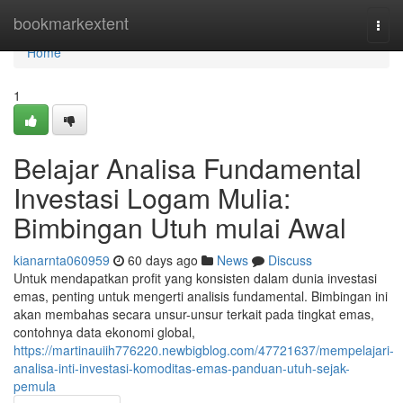
Home
bookmarkextent
Togg
navi
Home
1
Belajar Analisa Fundamental
Investasi Logam Mulia:
Bimbingan Utuh mulai Awal
kianarnta060959
60 days ago
News
Discuss
Untuk mendapatkan profit yang konsisten dalam dunia investasi
emas, penting untuk mengerti analisis fundamental. Bimbingan ini
akan membahas secara unsur-unsur terkait pada tingkat emas,
contohnya data ekonomi global,
https://martinauiih776220.newbigblog.com/47721637/mempelajari-
analisa-inti-investasi-komoditas-emas-panduan-utuh-sejak-
pemula