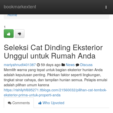
Home
bookmarkextent
Togg
navi
Home
1
Seleksi Cat Dinding Eksterior
Unggul untuk Rumah Anda
mariyahnudt401387
59 days ago
News
Discuss
Memilih warna yang tepat untuk bagian eksterior hunian Anda
adalah keputusan penting. Pikirkan faktor seperti lingkungan,
tingkat sinar cahaya, dan tampilan hunian semua. Pelapis emulsi
adalah pilihan umum karena
https://rishilyhf695271.ttblogs.com/21560032/pilihan-cat-tembok-
eksterior-prima-untuk-properti-anda
Comments
Who Upvoted