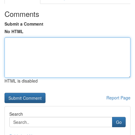
Comments
Submit a Comment
No HTML
HTML is disabled
Report Page
Search
Go