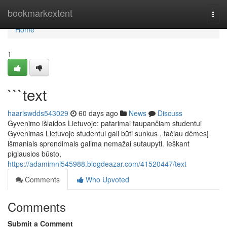
Home
bookmarkextent
Togg
navi
Home
1
```text
haariswdds543029
60 days ago
News
Discuss
Gyvenimo išlaidos Lietuvoje: patarimai taupančiam studentui
Gyvenimas Lietuvoje studentui gali būti sunkus , tačiau dėmesį
išmaniais sprendimais galima nemažai sutaupyti. Ieškant
pigiausios būsto,
https://adamimnl545988.blogdeazar.com/41520447/text
Comments
Who Upvoted
Comments
Submit a Comment