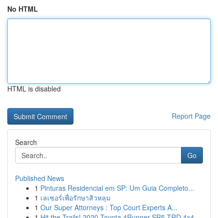
No HTML
HTML is disabled
Report Page
Search
Go
Published News
1
Pinturas Residencial em SP: Um Guia Completo...
1
เลเซอร์เพื่อรักษาสิวหลุม
1
Our Super Attorneys : Top Court Experts A...
1
Hit the Trails! 2020 Toyota 4Runner SR5 TRD 4x4