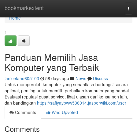
Home
bookmarkextent
Togg
navi
Home
1
Panduan Memilih Jasa
Komputer yang Terbaik
janicetahe605103
58 days ago
News
Discuss
Untuk memperoleh komputer yang senantiasa berfungsi secara
optimal, penting untuk memilih perbaikan komputer yang handal.
Evaluasi reputasi pusat service, lihat ulasan dari konsumen lain,
dan bandingkan
https://safiyaybww538014.jasperwiki.com/user
Comments
Who Upvoted
Comments