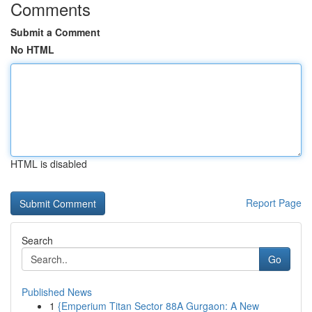
Comments
Submit a Comment
No HTML
HTML is disabled
Report Page
Search
Go
Published News
1
{Emperium Titan Sector 88A Gurgaon: A New