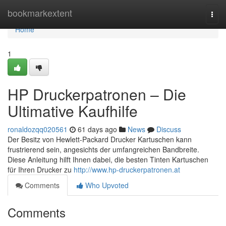
Home
bookmarkextent
Togg
navi
Home
1
HP Druckerpatronen – Die
Ultimative Kaufhilfe
ronaldozqq020561
61 days ago
News
Discuss
Der Besitz von Hewlett-Packard Drucker Kartuschen kann
frustrierend sein, angesichts der umfangreichen Bandbreite.
Diese Anleitung hilft Ihnen dabei, die besten Tinten Kartuschen
für Ihren Drucker zu
http://www.hp-druckerpatronen.at
Comments
Who Upvoted
Comments