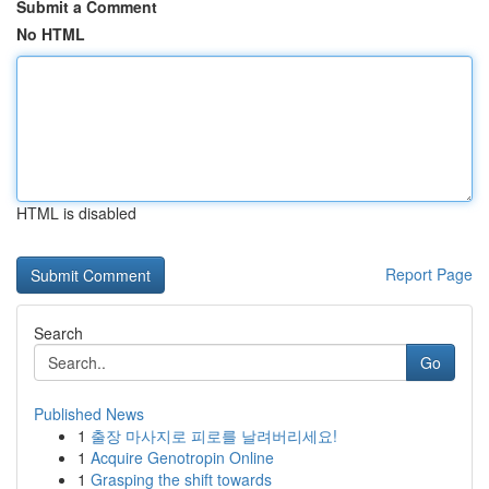
Submit a Comment
No HTML
HTML is disabled
Report Page
Search
Go
Published News
1
출장 마사지로 피로를 날려버리세요!
1
Acquire Genotropin Online
1
Grasping the shift towards