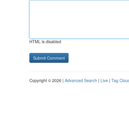
HTML is disabled
Copyright © 2026 |
Advanced Search
|
Live
|
Tag Clou