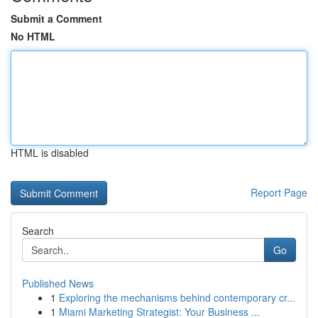
Submit a Comment
No HTML
HTML is disabled
Report Page
Search
Go
Published News
1
Exploring the mechanisms behind contemporary cr...
1
Miami Marketing Strategist: Your Business ...