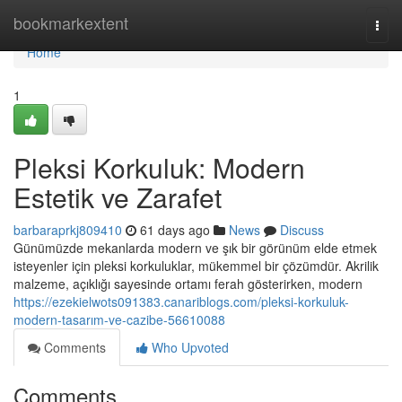
Home
bookmarkextent
Togg
navi
Home
1
Pleksi Korkuluk: Modern
Estetik ve Zarafet
barbaraprkj809410
61 days ago
News
Discuss
Günümüzde mekanlarda modern ve şık bir görünüm elde etmek
isteyenler için pleksi korkuluklar, mükemmel bir çözümdür. Akrilik
malzeme, açıklığı sayesinde ortamı ferah gösterirken, modern
https://ezekielwots091383.canariblogs.com/pleksi-korkuluk-
modern-tasarım-ve-cazibe-56610088
Comments
Who Upvoted
Comments