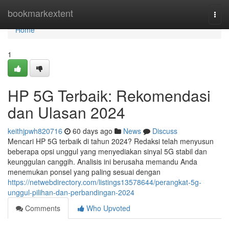
Home
bookmarkextent
Togg
navi
Home
1
HP 5G Terbaik: Rekomendasi
dan Ulasan 2024
keithjpwh820716
60 days ago
News
Discuss
Mencari HP 5G terbaik di tahun 2024? Redaksi telah menyusun
beberapa opsi unggul yang menyediakan sinyal 5G stabil dan
keunggulan canggih. Analisis ini berusaha memandu Anda
menemukan ponsel yang paling sesuai dengan
https://netwebdirectory.com/listings13578644/perangkat-5g-
unggul-pilihan-dan-perbandingan-2024
Comments
Who Upvoted