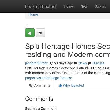
Home
bookmarkextent
Home
New
Submit
Home
1
Spiti Heritage Homes Sect
residing and Modern comf
janegfnl957231
59 days ago
News
Discuss
Spiti Heritage Homes Sector one Pataudi is rising as a
with modern-day infrastructure in one of the increasin
property/spiti-heritage-homes/
Comments
Who Upvoted
Comments
Submit a Comment