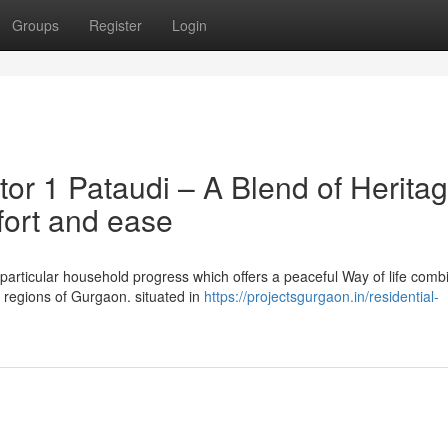
Groups
Register
Login
or 1 Pataudi – A Blend of Herita
ort and ease
 particular household progress which offers a peaceful Way of life comb
g regions of Gurgaon. situated in
https://projectsgurgaon.in/residential-