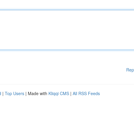
Rep
d
|
Top Users
| Made with
Kliqqi CMS
|
All RSS Feeds