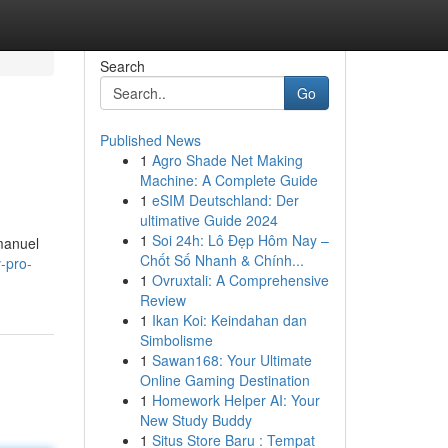
Search
Go
Published News
1
Agro Shade Net Making
Machine: A Complete Guide
1
eSIM Deutschland: Der
ultimative Guide 2024
1
Soi 24h: Lô Đẹp Hôm Nay –
 manuel
Chốt Số Nhanh & Chính...
-pro-
1
Ovruxtali: A Comprehensive
Review
1
Ikan Koi: Keindahan dan
Simbolisme
1
Sawan168: Your Ultimate
Online Gaming Destination
1
Homework Helper AI: Your
New Study Buddy
1
Situs Store Baru : Tempat