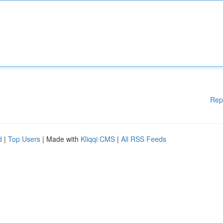
Rep
d
|
Top Users
| Made with
Kliqqi CMS
|
All RSS Feeds