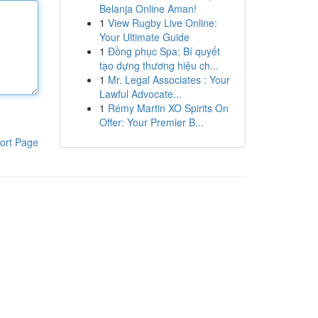
Belanja Online Aman!
1
View Rugby Live Online:
Your Ultimate Guide
1
Đồng phục Spa: Bí quyết
tạo dựng thương hiệu ch...
1
Mr. Legal Associates : Your
Lawful Advocate...
1
Rémy Martin XO Spirits On
Offer: Your Premier B...
ort Page