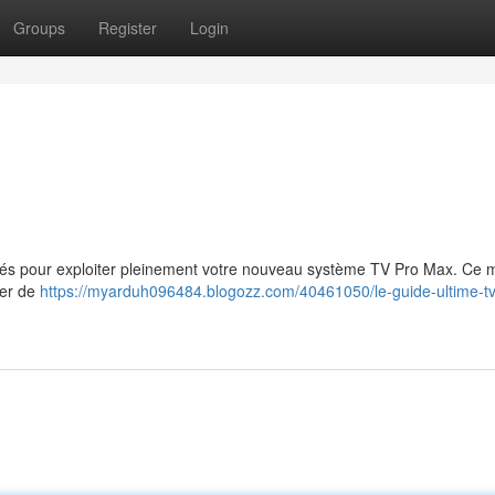
Groups
Register
Login
s clés pour exploiter pleinement votre nouveau système TV Pro Max. Ce
uer de
https://myarduh096484.blogozz.com/40461050/le-guide-ultime-tv