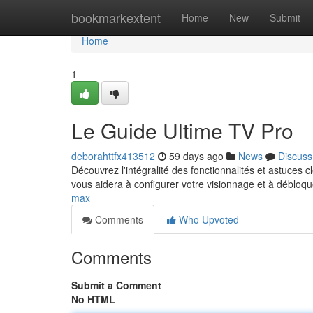
Home
bookmarkextent
Home
New
Submit
Home
1
Le Guide Ultime TV Pro
deborahttfx413512
59 days ago
News
Discuss
Découvrez l'intégralité des fonctionnalités et astuce
vous aidera à configurer votre visionnage et à débloq
max
Comments
Who Upvoted
Comments
Submit a Comment
No HTML