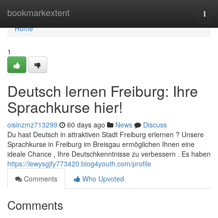
Home
bookmarkextent
Togg
navi
Home
1
Deutsch lernen Freiburg: Ihre
Sprachkurse hier!
oisinzmz713299
60 days ago
News
Discuss
Du hast Deutsch in attraktiven Stadt Freiburg erlernen ? Unsere
Sprachkurse in Freiburg im Breisgau ermöglichen Ihnen eine
ideale Chance , Ihre Deutschkenntnisse zu verbessern . Es haben
https://lewysgjfy773420.blog4youth.com/profile
Comments
Who Upvoted
Comments