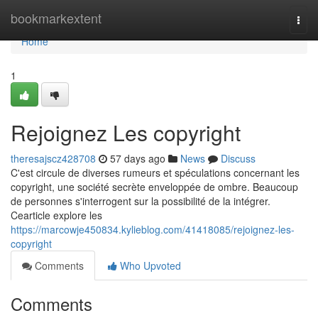
Home
bookmarkextent
Togg
navi
Home
1
Rejoignez Les copyright
theresajscz428708
57 days ago
News
Discuss
C'est circule de diverses rumeurs et spéculations concernant les
copyright, une société secrète enveloppée de ombre. Beaucoup
de personnes s'interrogent sur la possibilité de la intégrer.
Cearticle explore les
https://marcowje450834.kylieblog.com/41418085/rejoignez-les-
copyright
Comments
Who Upvoted
Comments