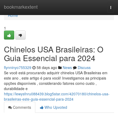
Home
bookmarkextent
Togg
navi
Home
1
Chinelos USA Brasileiras: O
Guia Essencial para 2024
flynninyo755329
58 days ago
News
Discuss
Se você está procurando adquirir chinelos USA Brasileiras em
este ano , este artigo é para você! Investigamos as principais
opções disponíveis , considerando fatores como custo ,
durabilidade e
https://lewysfnru088439.blog5star.com/42070180/chinelos-usa-
brasileiras-este-guia-essencial-para-2024
Comments
Who Upvoted