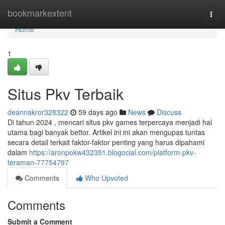
Home
bookmarkextent
Togg
navi
Home
1
Situs Pkv Terbaik
deannakror328322
59 days ago
News
Discuss
Di tahun 2024 , mencari situs pkv games terpercaya menjadi hal
utama bagi banyak bettor. Artikel ini ini akan mengupas tuntas
secara detail terkait faktor-faktor penting yang harus dipahami
dalam
https://aronpokw432351.blogocial.com/platform-pkv-
teraman-77754797
Comments
Who Upvoted
Comments
Submit a Comment