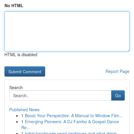
No HTML
HTML is disabled
Report Page
Search
Go
Published News
1
Boost Your Perspective: A Manual to Window Film...
1
Emerging Pioneers: A DJ Fambo & Gospel Dance
Re...
1
initial handmade pearl necklaces and what desig...